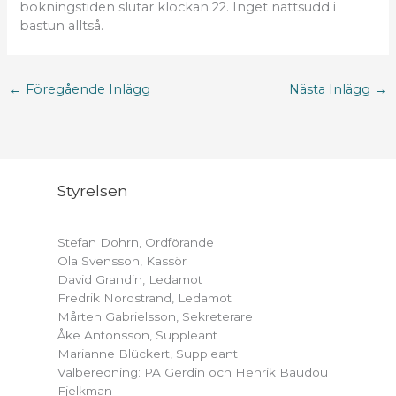
bokningstiden slutar klockan 22. Inget nattsudd i
bastun alltså.
←
Föregående Inlägg
Nästa Inlägg
→
Styrelsen
Stefan Dohrn, Ordförande
Ola Svensson, Kassör
David Grandin, Ledamot
Fredrik Nordstrand, Ledamot
Mårten Gabrielsson, Sekreterare
Åke Antonsson, Suppleant
Marianne Blückert, Suppleant
Valberedning: PA Gerdin och Henrik Baudou
Fjelkman